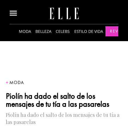
MODA
BELLEZA
CELEBS
ESTILO DE VIDA
REVISTA
MODA
Piolín ha dado el salto de los
mensajes de tu tía a las pasarelas
Piolín ha dado el salto de los mensajes de tu tía a
las pasarelas