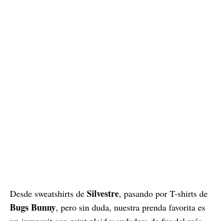
Silvestre
Desde sweatshirts de
, pasando por T-shirts de
Bugs Bunny
, pero sin duda, nuestra prenda favorita es
un jumpsuit con print plaid y sudadera de fur del más