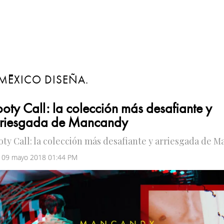
MÉXICO DISEÑA.
oty Call: la colección más desafiante y
rriesgada de Mancandy
oty Call: la colección más desafiante y arriesgada de 
 09 mayo 2018 01:44 PM