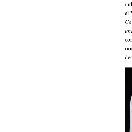
ind
el
Cal
un
co
mu
des