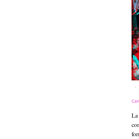
-
Cam
La 
co
for