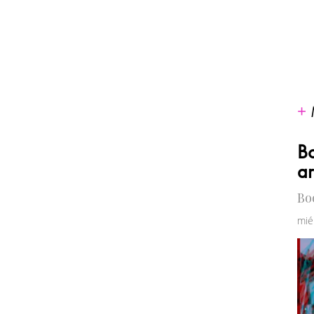
Bo
a
Bo
mié