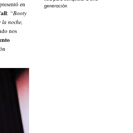
presentó en
generación
all
:
“Booty
 la noche,
ndo nos
ento
ión