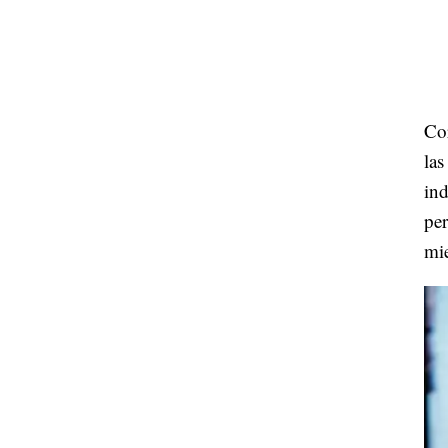
Co
las
ind
per
mie