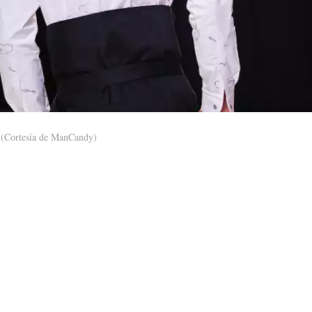
(Cortesía de ManCandy)