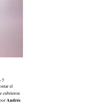
, y
ntar el
ue cubrieron
Andrés
 por