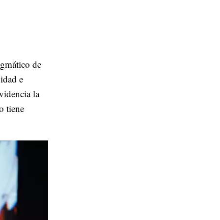
agmático de
vidad e
videncia la
o tiene