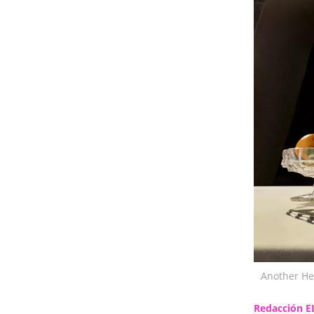
Another He
Redacción E