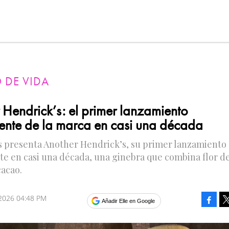
O DE VIDA
 Hendrick’s: el primer lanzamiento
nte de la marca en casi una década
s presenta Another Hendrick’s, su primer lanzamiento
e en casi una década, una ginebra que combina flor d
cacao.
 2026 04:48 PM
Faceb
Añadir Elle en Google