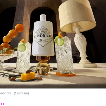
ndricks
(Cortesía)
LLE