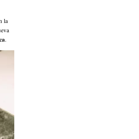
n la
ueva
ca
.