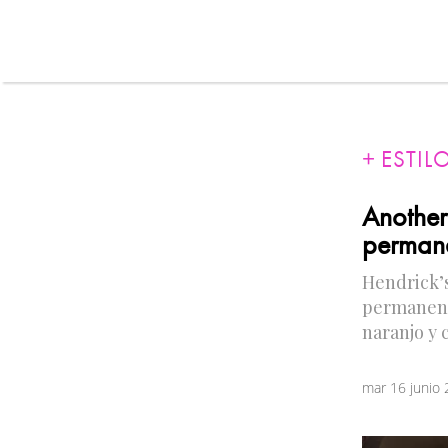
ESTIL
Another
permane
Hendrick’
permanent
naranjo y 
mar 16 junio