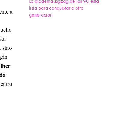
La diadema zigzag de los 90 está
lista para conquistar a otra
ente a
generación
quello
sta
, sino
 gin
ther
ada
dentro