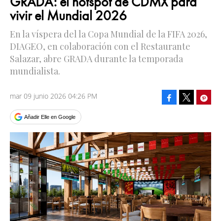
GRADA: el hotspot de CDMX para
vivir el Mundial 2026
En la víspera del la Copa Mundial de la FIFA 2026,
DIAGEO, en colaboración con el Restaurante
Salazar, abre GRADA durante la temporada
mundialista.
mar 09 junio 2026 04:26 PM
Facebook
Pinte
Tweet
Añadir Elle en Google