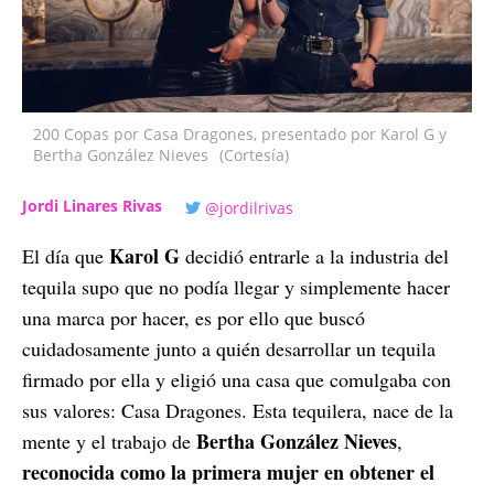
200 Copas por Casa Dragones, presentado por Karol G y
Bertha González Nieves
(Cortesía)
Jordi Linares Rivas
@jordilrivas
Karol G
El día que
decidió entrarle a la industria del
tequila supo que no podía llegar y simplemente hacer
una marca por hacer, es por ello que buscó
cuidadosamente junto a quién desarrollar un tequila
firmado por ella y eligió una casa que comulgaba con
sus valores: Casa Dragones. Esta tequilera, nace de la
Bertha González Nieves
mente y el trabajo de
,
reconocida como la primera mujer en obtener el