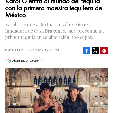
Karol G entra al mundo del tequila
con la primera maestra tequilera de
México
Karol G se une a Bertha González Nieves,
fundadora de Casa Dragones, para presentar su
primer tequila en colaboración: 200 copas.
mar 04 noviembre 2025 05:24 PM
Facebook
Pinte
Tweet
Añadir Elle en Google