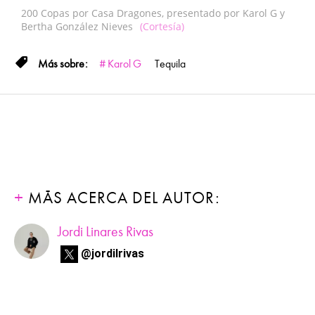
200 Copas por Casa Dragones, presentado por Karol G y
Bertha González Nieves
(Cortesía)
Karol G
Tequila
MÁS ACERCA DEL AUTOR:
Jordi Linares Rivas
@jordilrivas