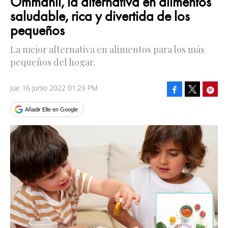
Ommanii, la alternativa en alimentos
saludable, rica y divertida de los
pequeños
La mejor alternativa en alimentos para los más
pequeños del hogar.
jue 16 junio 2022 01:29 PM
Facebook
Pinte
Tweet
Añadir Elle en Google