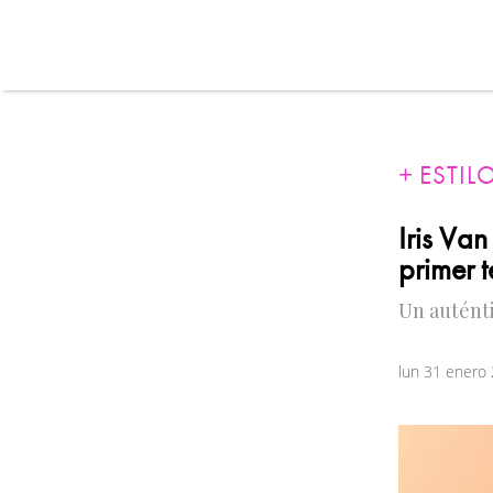
ESTIL
Iris Va
primer 
Un auténti
lun 31 enero