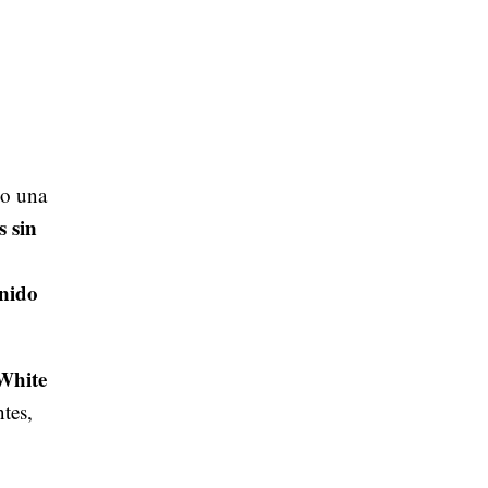
io una
s sin
enido
White
ntes,