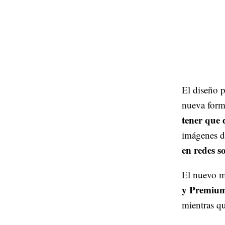
El diseño p
nueva form
tener que 
imágenes de
en redes s
El nuevo m
y Premiu
mientras qu