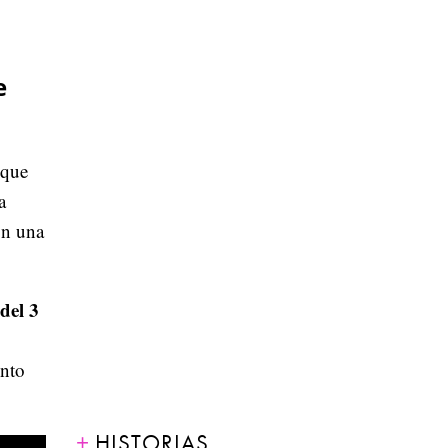
e
 que
a
on una
del 3
ento
HISTORIAS