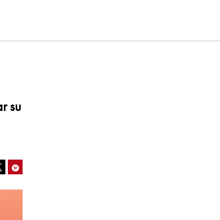
r su
ook
Pinterest
Tweet