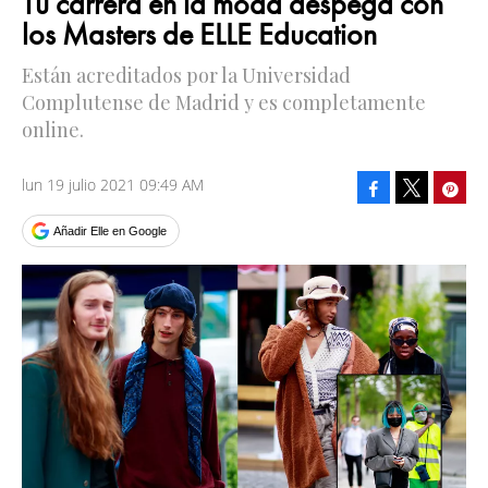
Tu carrera en la moda despega con
los Masters de ELLE Education
Están acreditados por la Universidad
Complutense de Madrid y es completamente
online.
lun 19 julio 2021 09:49 AM
Facebook
Pinte
Tweet
Añadir Elle en Google