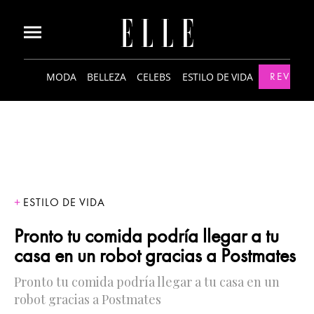
MODA
BELLEZA
CELEBS
ESTILO DE VIDA
REVISTA
ESTILO DE VIDA
Pronto tu comida podría llegar a tu
casa en un robot gracias a Postmates
Pronto tu comida podría llegar a tu casa en un
robot gracias a Postmates