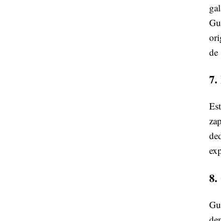
gal
Gua
ori
de 
7.
Est
zap
ded
exp
8.
Gua
den