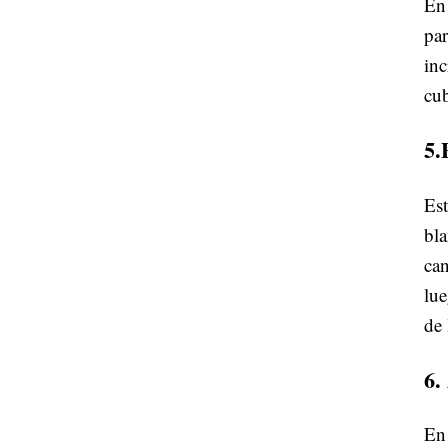
En 
par
inc
cub
5.
Est
bla
ca
lue
de 
6.
En 