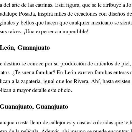
a del arte de las catrinas. Esta figura, que se le atribuye a Jo
dalupe Posada, inspira miles de creaciones con diseños de
ginales y bellos que hacen que cualquier mexicano se sient
sus raíces. ¡Una experiencia imperdible!
 León, Guanajuato
e destino se conoce por su producción de artículos de piel, 
atos. ¿Te suena familiar? En León existen familias enteras 
ican a la zapatería, igual que los Rivera. Ahí, hasta existen 
lican a mayor detalle este oficio.
 Guanajuato, Guanajuato
najuato está lleno de callejones y casitas coloridas que te h
tro de la película. Además, ahí mismo se puede encontrar 