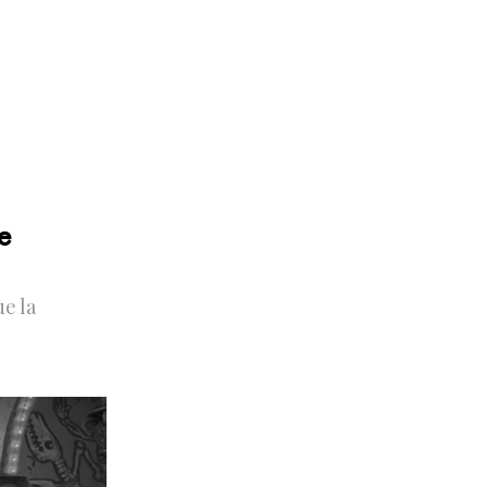
e
e la