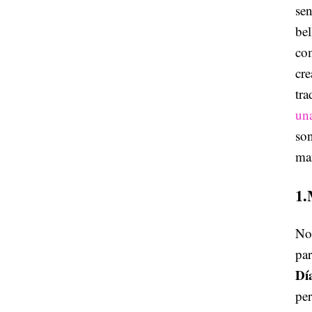
sen
bel
com
cre
tra
una
son
ma
1.
No 
par
Dí
per