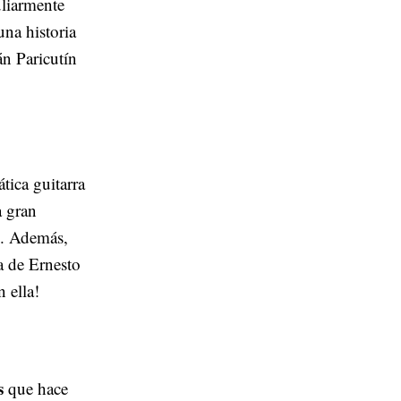
uliarmente
una historia
án Paricutín
tica guitarra
a gran
o. Además,
ra de Ernesto
 ella!
s
que hace