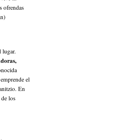
s ofrendas
án)
l lugar.
adoras,
onocida
 emprende el
anitzio. En
 de los