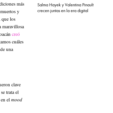
adiciones más
Salma Hayek y Valentina Pinault
crecen juntas en la era digital
s muertos y
 que los
ta maravillosa
choacán
creó
ntamos cuáles
 de una
ueron clave
se trata el
r en el
mood