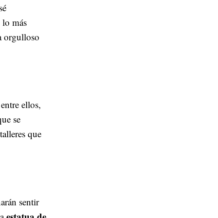
sé
 lo más
a orgulloso
entre ellos,
que se
talleres que
arán sentir
estatua de
la