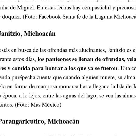
ilia de Miguel. En estas fechas hay cempasúchil y preciosa
r doquier. (Foto: Facebook Santa fe de la Laguna Michoac
Janitzio, Michoacán
estás en busca de las ofrendas más alucinantes, Janitzio es e
los panteones se llenan de ofrendas, vel
ante estos días,
ores y comida para honrar a los que ya se fueron
. Una c
yenda purépecha cuenta que cuando alguien muere, su alma
lo en forma de mariposa monarca hasta llegar a la Isla de J
a época, a lo lejos, entre las aguas del lago, se ven las almas
funtos. (Foto: Más México)
Parangaricutiro, Michoacán