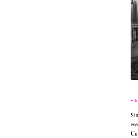
-
Hil
Si
ese
Una