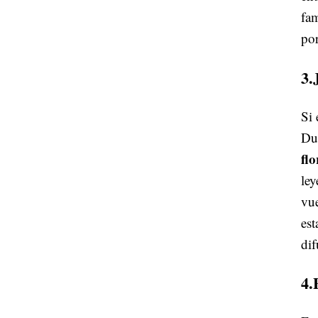
fam
po
3.
Si 
Dur
fl
le
vue
est
di
4.