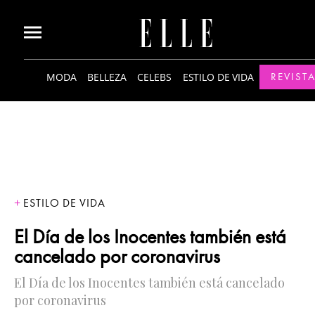
MODA
BELLEZA
CELEBS
ESTILO DE VIDA
REVISTA
ESTILO DE VIDA
El Día de los Inocentes también está
cancelado por coronavirus
El Día de los Inocentes también está cancelado
por coronavirus