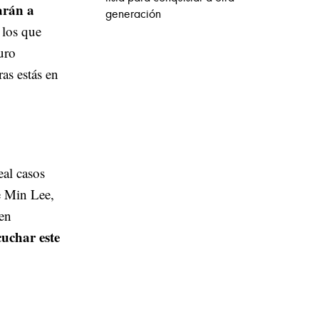
arán a
generación
 los que
uro
as estás en
eal casos
ae Min Lee,
 en
cuchar este