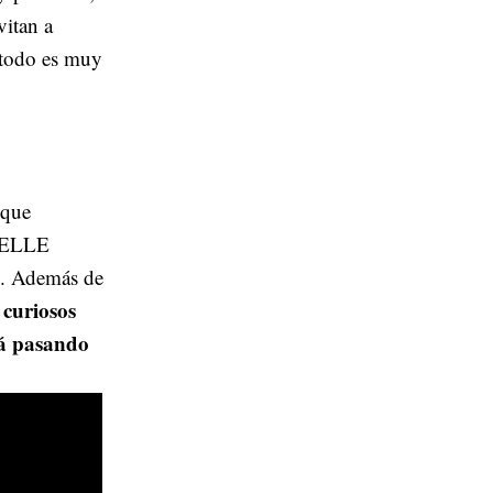
vitan a
e todo es muy
 que
e ELLE
. Además de
 curiosos
tá pasando