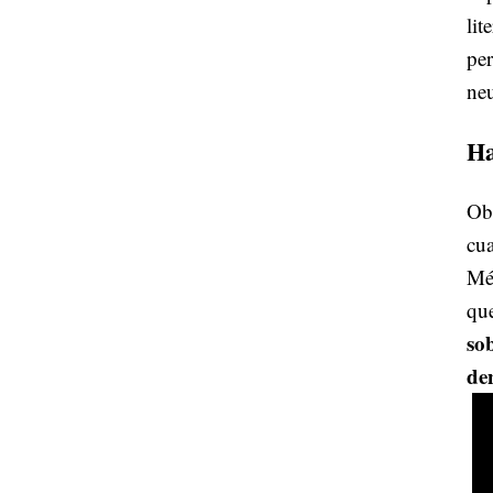
lit
per
neu
Ha
Obv
cua
Mé
que
so
de