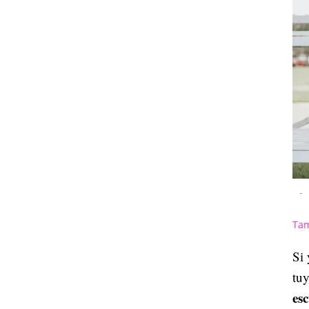
-
Tam
Si 
tuy
es