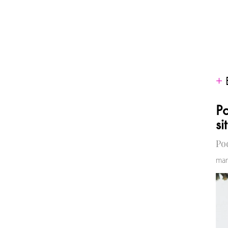
Po
si
Po
mar