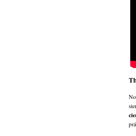
Th
No 
sie
ci
prá