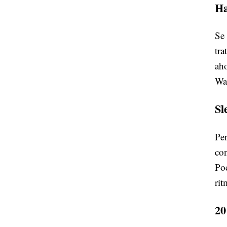
Ha
Se 
tra
aho
War
Sl
Pen
con
Poc
rit
20