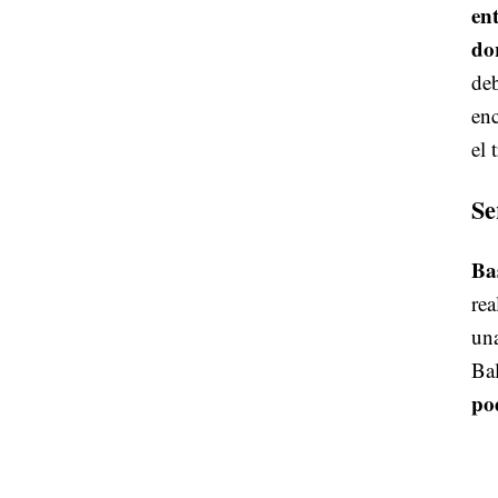
en
do
deb
enc
el 
Se
Ba
rea
una
Ba
po