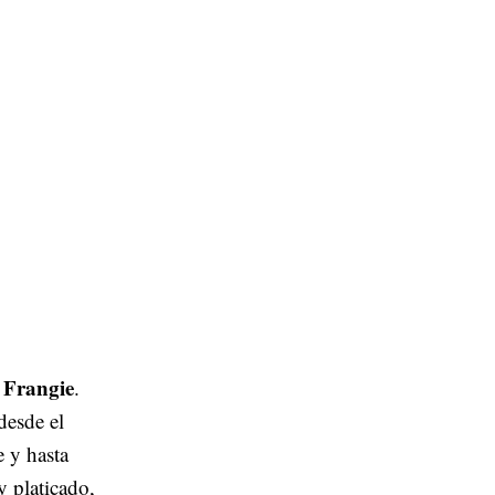
 Frangie
.
 desde el
e y hasta
 platicado,