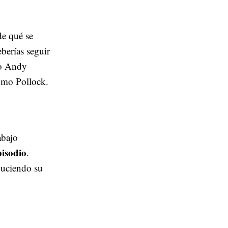
de qué se
eberías seguir
 Andy
como Pollock.
abajo
pisodio
.
educiendo su