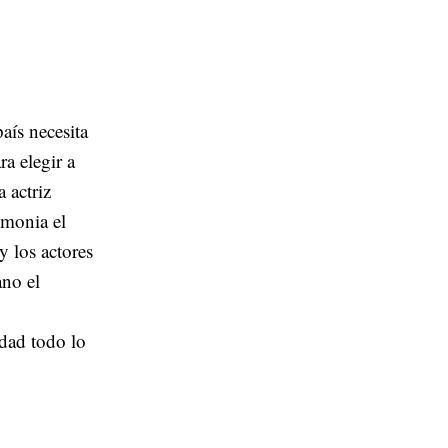
aís necesita
a elegir a
 actriz
emonia el
y los actores
ano el
edad todo lo