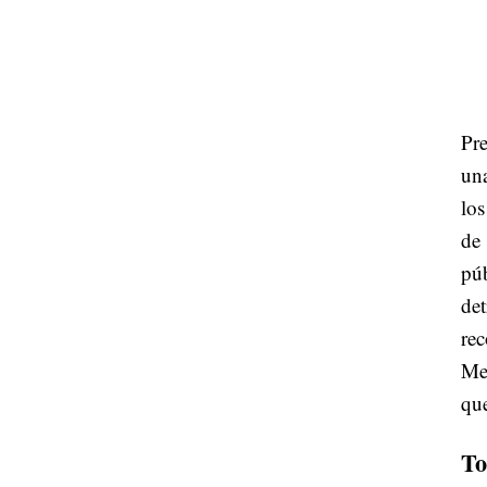
Pre
una
los
de
púb
det
re
Met
que
To