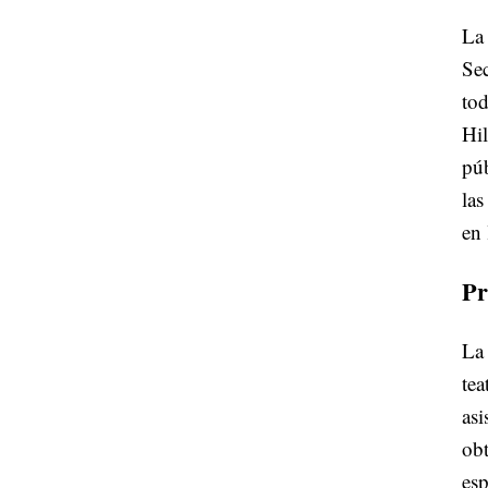
La 
Sec
tod
Hil
púb
las
en 
Pr
La 
tea
asi
obt
esp