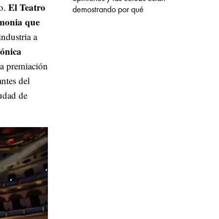
El Teatro
to.
demostrando por qué
emonia que
industria a
ónica
na premiación
antes del
iudad de