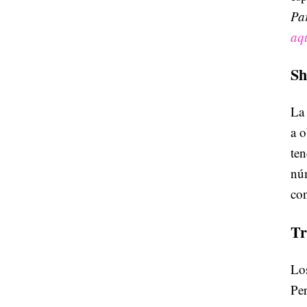
Par
aq
Sh
La
a o
ten
nú
con
Tr
Los
Per