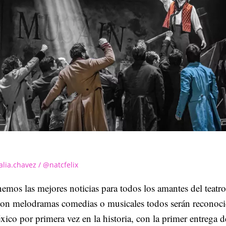
alia.chavez / @natcfelix
emos las mejores noticias para todos los amantes del teatr
 son melodramas comedias o musicales todos serán reconoc
ico por primera vez en la historia, con la primer entrega d