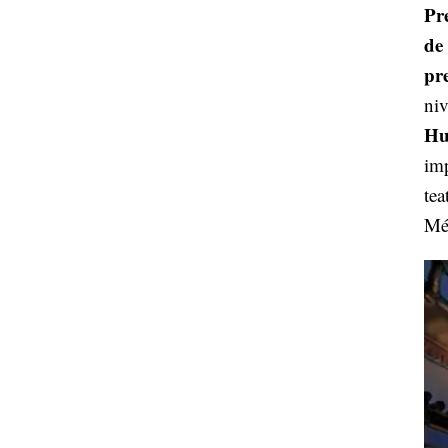
Pr
de
pr
niv
Hu
imp
tea
Mé