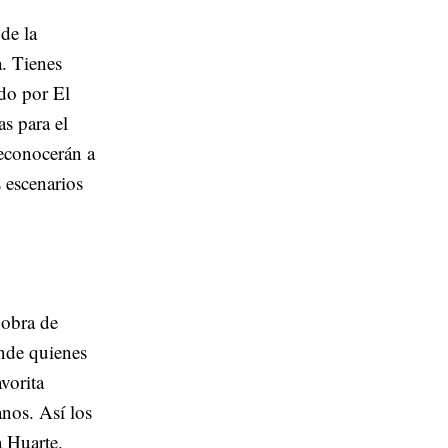
de la
a. Tienes
ndo por El
s para el
reconocerán a
 escenarios
 obra de
de quienes
avorita
nos. Así los
 Huarte.