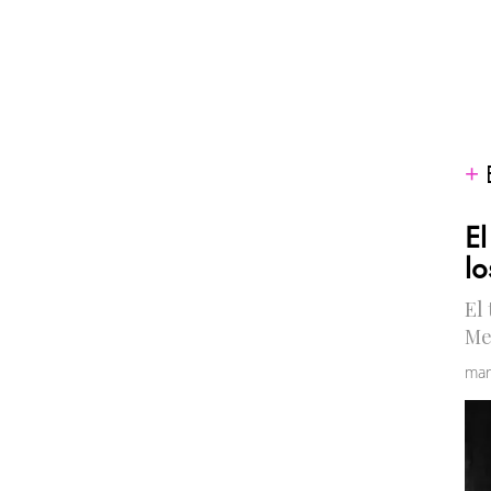
El
lo
El
Me
mar