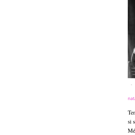
-
nat
Ten
si
Méx