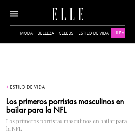
MODA
BELLEZA
CELEBS
ESTILO DE VIDA
REVISTA
ESTILO DE VIDA
Los primeros porristas masculinos en
bailar para la NFL
Los primeros porristas masculinos en bailar para
la NFL