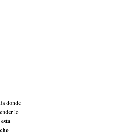
nia donde
ender lo
esta
e
ocho