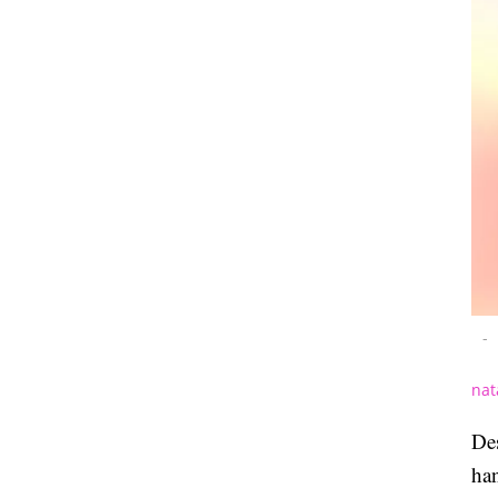
-
nat
De
han