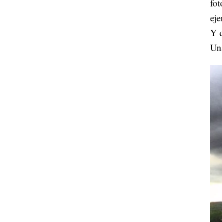
fot
eje
Y q
Una