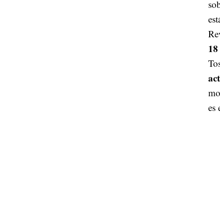
sob
est
Rev
18
Tos
ac
mos
es 