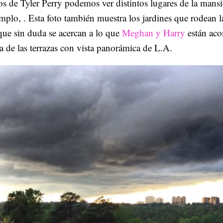
os de Tyler Perry podemos ver distintos lugares de la mans
mplo, . Esta foto también muestra los jardines que rodean 
ue sin duda se acercan a lo que
Meghan y Harry
están ac
 de las terrazas con vista panorámica de L.A.