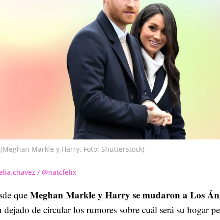
(Meghan Markle y Harry. Foto: Shutterstock)
alia.chavez / @natcfelix
Meghan Markle y Harry se mudaron a Los Án
sde que
 dejado de circular los rumores sobre cuál será su hogar p