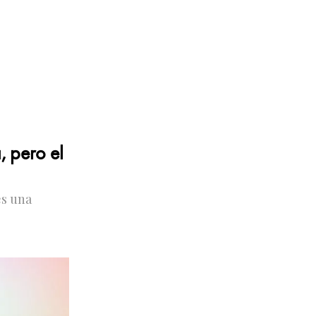
, pero el
es una