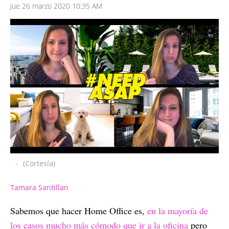
jue 26 marzo 2020 10:35 AM
-
(Cortesía)
Tamara Santillan
Sabemos que hacer Home Office es,
en la mayoría de
los casos mucho más cómodo que ir a la oficina
pero