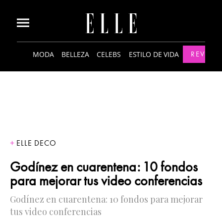
MODA
BELLEZA
CELEBS
ESTILO DE VIDA
REVISTA
ELLE DECO
Godínez en cuarentena: 10 fondos
para mejorar tus video conferencias
Godínez en cuarentena: 10 fondos para mejorar
tus video conferencias