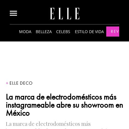
MODA
BELLEZA
CELEBS
ESTILO DE VIDA
REVISTA
ELLE DECO
La marca de electrodomésticos más
instagrameable abre su showroom en
México
La marca de electrodomésticos más