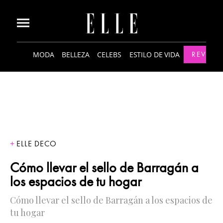
MODA
BELLEZA
CELEBS
ESTILO DE VIDA
REVISTA
ELLE DECO
Cómo llevar el sello de Barragán a
los espacios de tu hogar
Cómo llevar el sello de Barragán a los espacios de
tu hogar