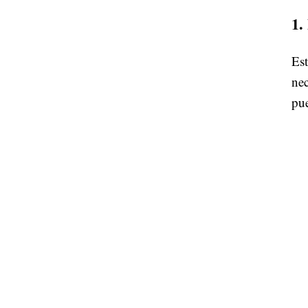
1.
Es
nec
pu