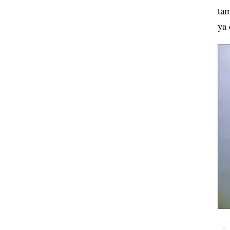
tam
ya 
-