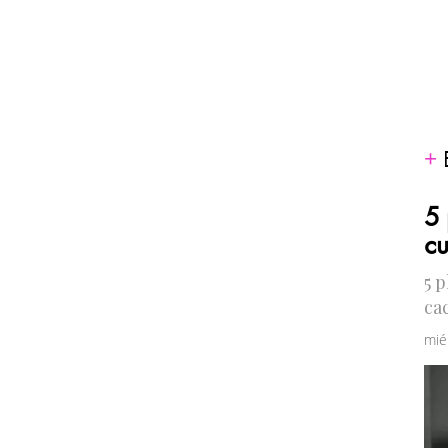
5 
cu
5 
ca
mié