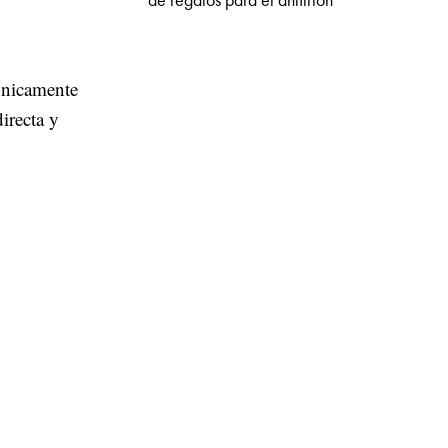
de regalos para el anfitrión
únicamente
irecta y