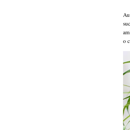
Aun
suc
amb
o c