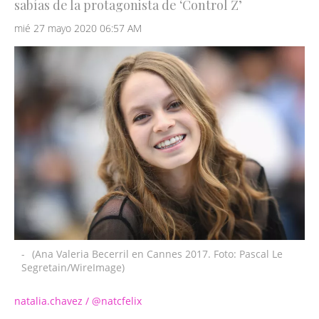
sabías de la protagonista de ‘Control Z’
mié 27 mayo 2020 06:57 AM
-
(Ana Valeria Becerril en Cannes 2017. Foto: Pascal Le
Segretain/WireImage)
natalia.chavez / @natcfelix