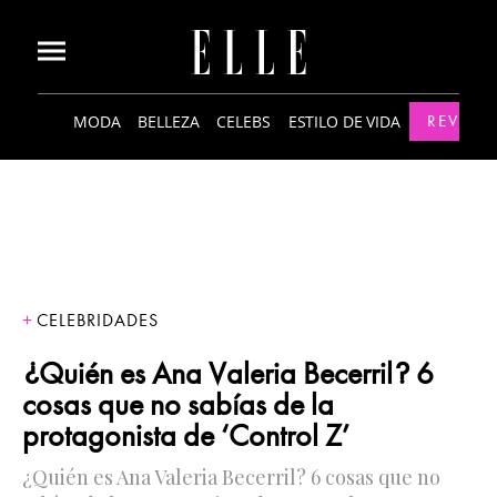
MODA
BELLEZA
CELEBS
ESTILO DE VIDA
REVISTA
CELEBRIDADES
¿Quién es Ana Valeria Becerril? 6
cosas que no sabías de la
protagonista de ‘Control Z’
¿Quién es Ana Valeria Becerril? 6 cosas que no