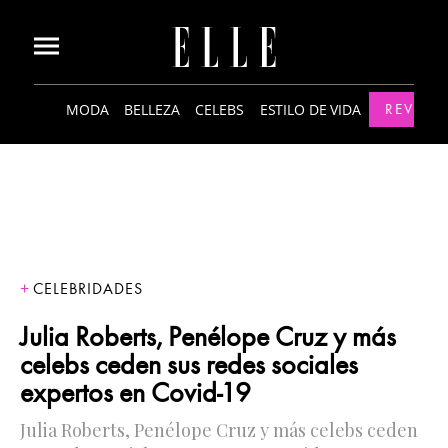
MODA
BELLEZA
CELEBS
ESTILO DE VIDA
REVISTA
CELEBRIDADES
Julia Roberts, Penélope Cruz y más
celebs ceden sus redes sociales
expertos en Covid-19
Julia Roberts, Penélope Cruz y más celebs ceden