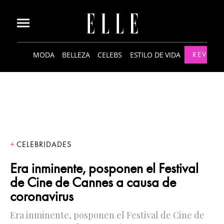
MODA
BELLEZA
CELEBS
ESTILO DE VIDA
REVISTA
CELEBRIDADES
Era inminente, posponen el Festival
de Cine de Cannes a causa de
coronavirus
Era inminente, posponen el Festival de Cine de