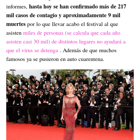
hasta hoy se han confirmado más de 217
informes,
mil casos de contagio y aproximadamente 9 mil
muertes
por lo que llevar acabo el festival al que
asisten
miles de personas (se calcula que cada año
asisten casi 30 mil) de distintos lugares no ayudará a
que el virus se detenga
. Además de que muchos
famosos ya se pusieron en auto cuarentena.