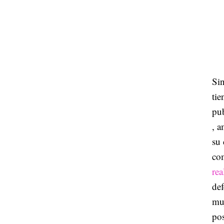
Sin
tie
pub
, a
su 
com
re
def
muj
pos