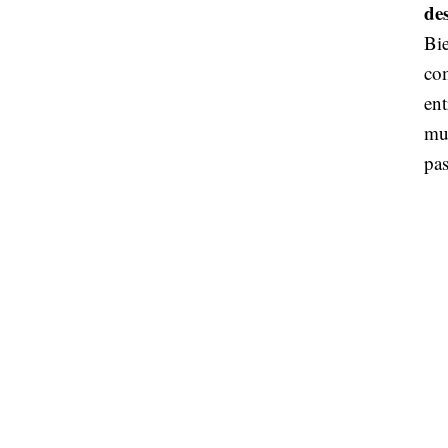
de
Bie
com
ent
muc
pas