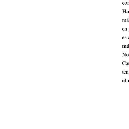
co
Ha
má
en
es
má
No
Car
te
al 