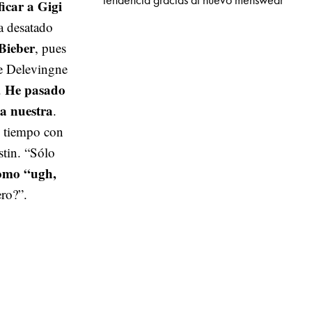
tendencia gracias al nuevo menswear
icar a Gigi
ha desatado
 Bieber
, pues
e Delevingne
He pasado
.
ga nuestra
.
 tiempo con
stin. “Sólo
como “ugh,
ero?”.