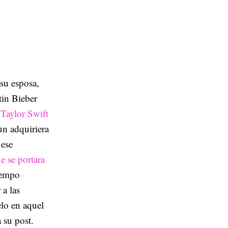
su esposa,
tin Bieber
e
Taylor Swift
un adquiriera
 ese
ue se portara
iempo
a las
elo en aquel
 su post.