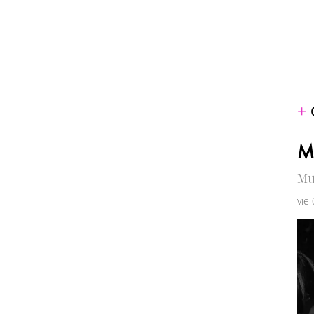
Mu
Mu
vie