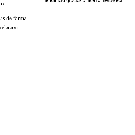
tendencia gracias al nuevo menswear
to.
as de forma
relación