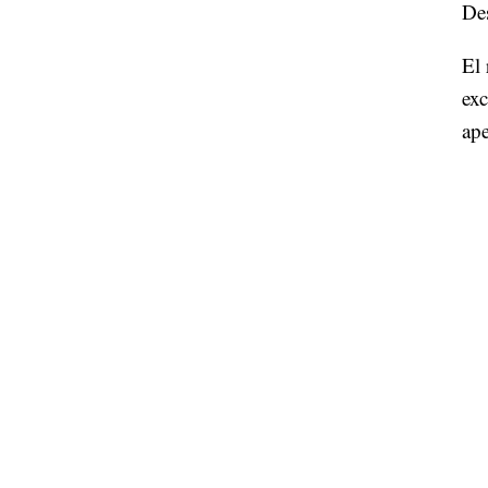
Des
El 
exc
ap