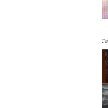
-
Fot