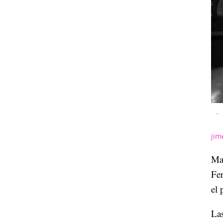
-
jim
Mac
Fer
el
Las