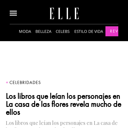
MODA
BELLEZA
CELEBS
ESTILO DE VIDA
REVISTA
CELEBRIDADES
Los libros que leían los personajes en
La casa de las flores revela mucho de
ellos
Los libros que leían los personajes en La casa de