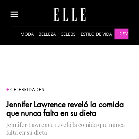
MODA
BELLEZA
CELEBS
ESTILO DE VIDA
REVISTA
CELEBRIDADES
Jennifer Lawrence reveló la comida
que nunca falta en su dieta
Jennifer Lawrence reveló la comida que nunca
falta en su dieta