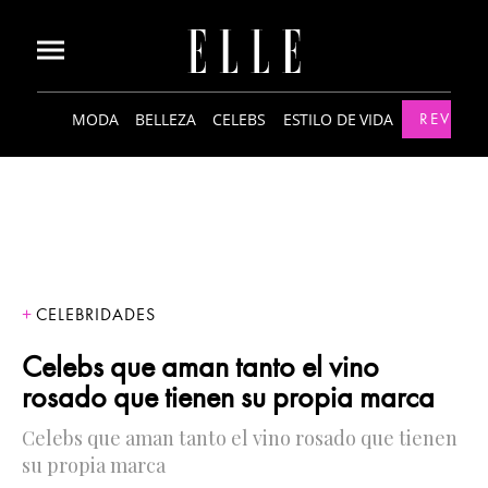
MODA
BELLEZA
CELEBS
ESTILO DE VIDA
REVISTA
CELEBRIDADES
Celebs que aman tanto el vino
rosado que tienen su propia marca
Celebs que aman tanto el vino rosado que tienen
su propia marca