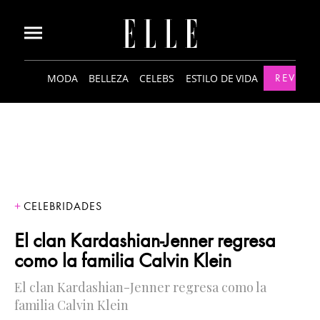
MODA
BELLEZA
CELEBS
ESTILO DE VIDA
REVISTA
CELEBRIDADES
El clan Kardashian-Jenner regresa
como la familia Calvin Klein
El clan Kardashian-Jenner regresa como la
familia Calvin Klein