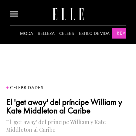
MODA
BELLEZA
CELEBS
ESTILO DE VIDA
REVISTA
CELEBRIDADES
El 'get away' del príncipe William y
Kate Middleton al Caribe
El 'get away' del príncipe William y Kate
Middleton al Caribe