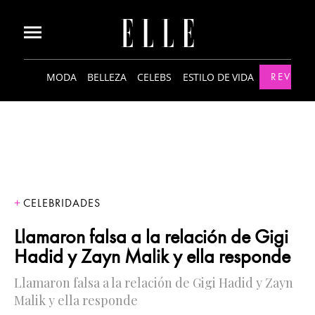
MODA
BELLEZA
CELEBS
ESTILO DE VIDA
REVISTA
CELEBRIDADES
Llamaron falsa a la relación de Gigi
Hadid y Zayn Malik y ella responde
Llamaron falsa a la relación de Gigi Hadid y Zayn
Malik y ella responde