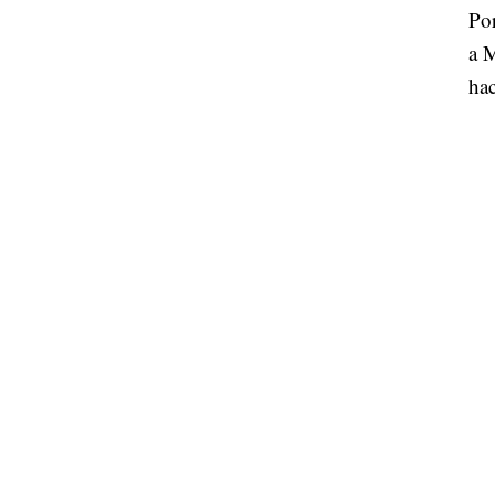
Por
a M
hac