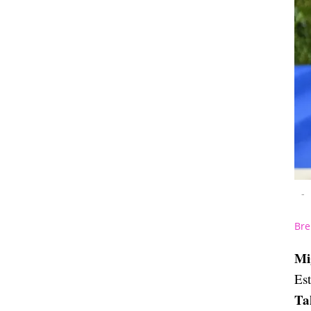
-
Bre
Mi
Es
Ta