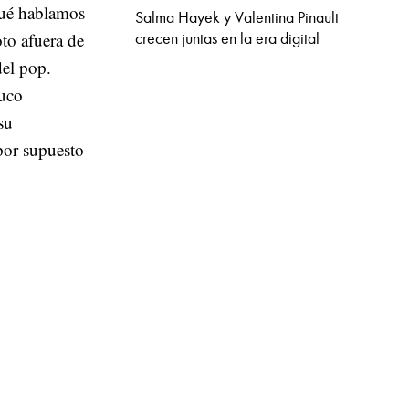
 qué hablamos
Salma Hayek y Valentina Pinault
oto afuera de
crecen juntas en la era digital
del pop.
ruco
su
por supuesto