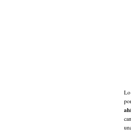
Lo 
po
ah
can
una