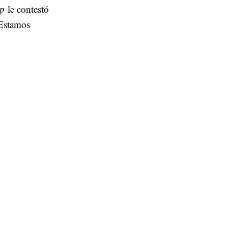
op
le contestó
"Estamos