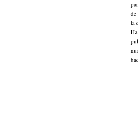
par
de 
la 
Has
pub
nue
hac