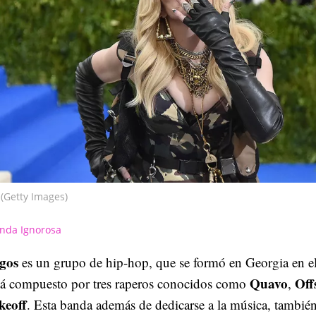
(Getty Images)
nda Ignorosa
gos
es un grupo de hip-hop, que se formó en Georgia en e
Quavo
Off
tá compuesto por tres raperos conocidos como
,
keoff
. Esta banda además de dedicarse a la música, tambié