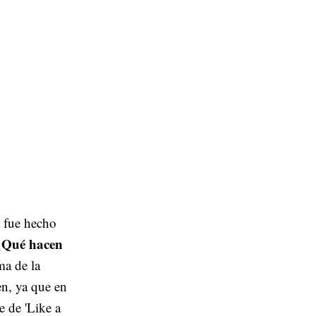
s fue hecho
¿Qué hacen
ma de la
en, ya que en
te de 'Like a