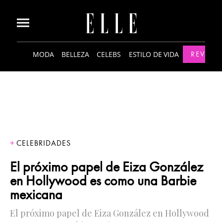
MODA
BELLEZA
CELEBS
ESTILO DE VIDA
REVISTA
CELEBRIDADES
El próximo papel de Eiza González
en Hollywood es como una Barbie
mexicana
El próximo papel de Eiza González en Hollywood