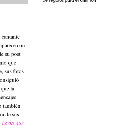
de regalos para el anfitrión
 cantante
aparece con
de su post
umió que
, sus fotos
consiguió
 que la
mensajes
Yo también
tra de sus
o hasta que