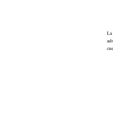
La 
adm
cue