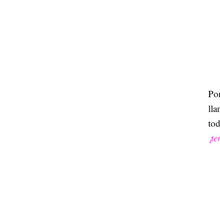
Por
ll
tod
¡te