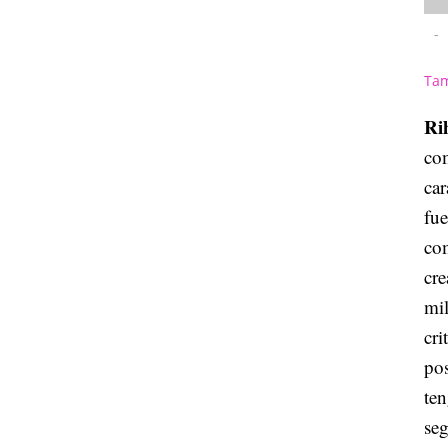
-
Tam
Ri
com
car
fue
com
cre
mil
cri
pos
ten
se