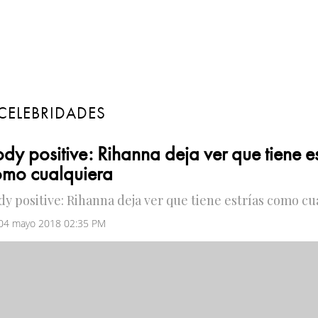
CELEBRIDADES
dy positive: Rihanna deja ver que tiene es
omo cualquiera
dy positive: Rihanna deja ver que tiene estrías como cu
 04 mayo 2018 02:35 PM