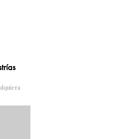
trías
alquiera