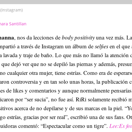
(Instagram)
ara Santillan
hanna
, nos da lecciones de
body positivity
una vez más. La
partió a través de Instagram un álbum de
selfies
en el que 
a lavada y traje de baño. Lo que más no llamó la atención 
 que dejó ver que no se depiló las piernas y además, pres
o cualquier otra mujer, tiene estrías. Como era de esperarse
aron controversia y en tan solo unas horas, la publicación 
es de likes y comentarios y aunque normalmente pensarías
ticaron por “ser sucia”, no fue así. RiRi solamente recibió 
itivos acerca de no depilarse y de sus marcas en la piel. “
go estrías, gracias por ser real”, escribió una de sus fans. O
guidoras comentó: “Espectacular como un tigre”.
Lee:Es fe