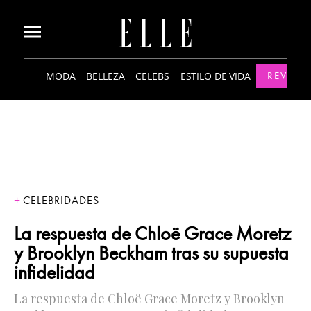
MODA
BELLEZA
CELEBS
ESTILO DE VIDA
REVISTA
CELEBRIDADES
La respuesta de Chloë Grace Moretz
y Brooklyn Beckham tras su supuesta
infidelidad
La respuesta de Chloë Grace Moretz y Brooklyn