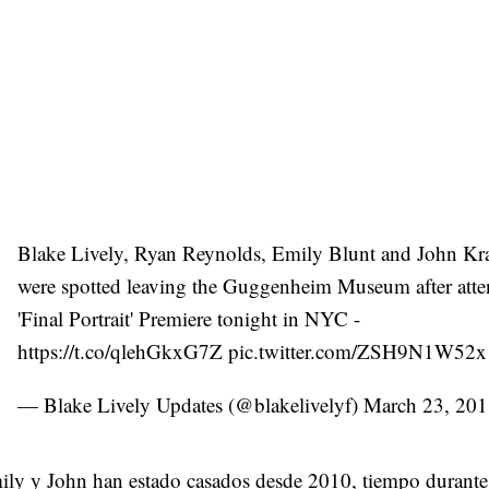
Blake Lively, Ryan Reynolds, Emily Blunt and John Kra
were spotted leaving the Guggenheim Museum after att
'Final Portrait' Premiere tonight in NYC -
https://t.co/qlehGkxG7Z
pic.twitter.com/ZSH9N1W52x
— Blake Lively Updates (@blakelivelyf)
March 23, 20
ly y John han estado casados desde 2010, tiempo durante 