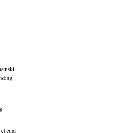
sinski
ending
18
el cual