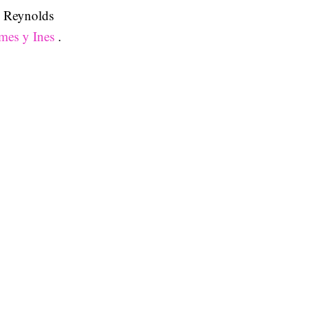
 y Reynolds
mes y Ines
.