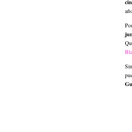
ci
año
Por
ju
Qui
Bl
Sin
pue
Gu