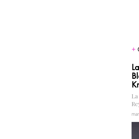
La
Bl
Kr
La
Re
mar