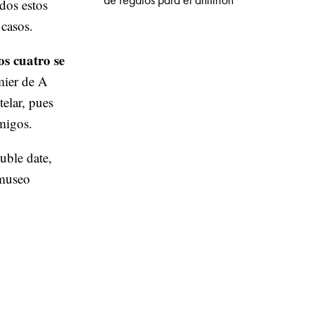
de regalos para el anfitrión
dos estos
 casos.
os cuatro se
mier de A
elar, pues
amigos.
uble date,
 museo