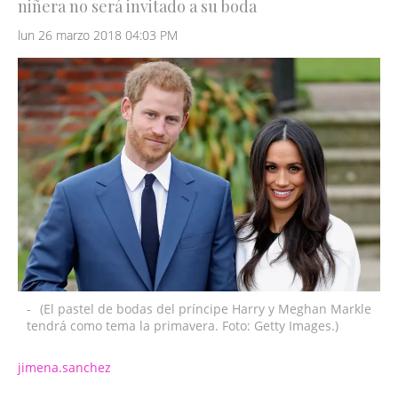
niñera no será invitado a su boda
lun 26 marzo 2018 04:03 PM
-
(El pastel de bodas del príncipe Harry y Meghan Markle
tendrá como tema la primavera. Foto: Getty Images.)
jimena.sanchez