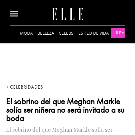
MODA
BELLEZA
CELEBS
ESTILO DE VIDA
REVISTA
CELEBRIDADES
El sobrino del que Meghan Markle
solía ser niñera no será invitado a su
boda
El sobrino del que Meghan Markle solía ser