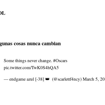
OL
gunas cosas nunca cambian
Some things never change.
#Oscars
pic.twitter.com/TwK0S4hQA5
— endgame azul [-38] 👑 ㅤ (@scarlettf4ncy)
March 5, 2