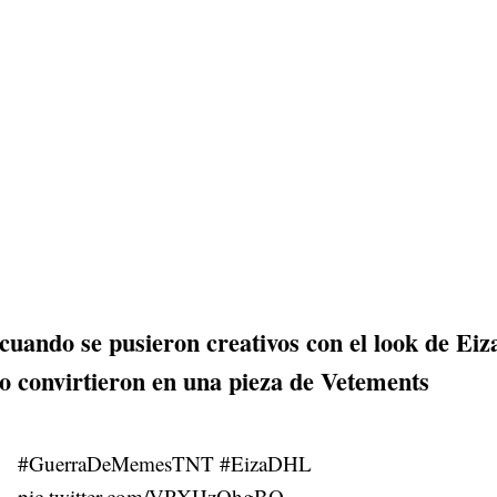
cuando se pusieron creativos con el look de Ei
lo convirtieron en una pieza de Vetements
#GuerraDeMemesTNT
#EizaDHL
pic.twitter.com/VPXHzQhgBQ