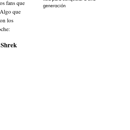
los fans que
generación
. Algo que
on los
oche:
 Shrek