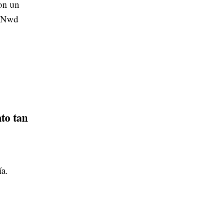
on un
0MNwd
to tan
ía.