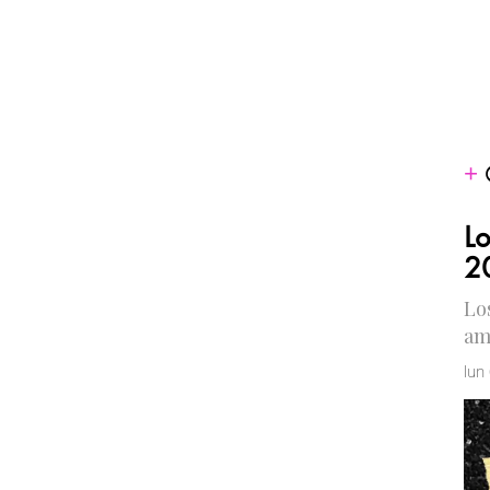
Lo
20
Lo
am
lun