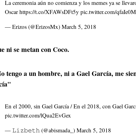
La ceremonia aún no comienza y los memes ya se llevar
Oscar
https://t.co/XFAWsDFt5y
pic.twitter.com/qfaIe
— Erizos (@ErizosMx)
March 5, 2018
e ni se metan con Coco.
o tengo a un hombre, ni a Gael García, me sien
cía"
En el 2000, sin Gael García / En el 2018, con Gael Garc
pic.twitter.com/lQua2EvGex
— 𝙻𝚒𝚣𝚋𝚎𝚝𝚑 (@abismada_)
March 5, 2018