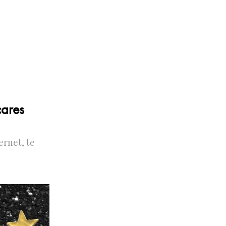
cares
ernet, te