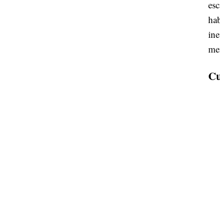
esc
hab
ine
mem
Cu