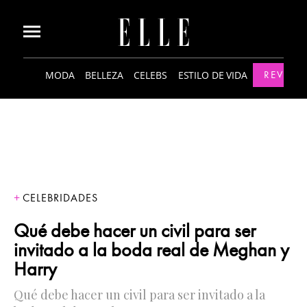
MODA
BELLEZA
CELEBS
ESTILO DE VIDA
REVISTA
CELEBRIDADES
Qué debe hacer un civil para ser
invitado a la boda real de Meghan y
Harry
Qué debe hacer un civil para ser invitado a la