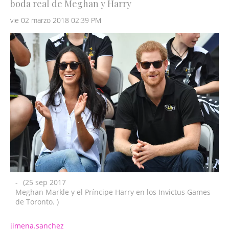
boda real de Meghan y Harry
vie 02 marzo 2018 02:39 PM
-
(25 sep 2017
Meghan Markle y el Príncipe Harry en los Invictus Games
de Toronto. )
jimena.sanchez