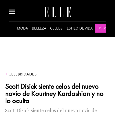
MODA
BELLEZA
CELEBS
ESTILO DE VIDA
REVISTA
CELEBRIDADES
Scott Disick siente celos del nuevo
novio de Kourtney Kardashian y no
lo oculta
Scott Disick siente celos del nuevo novio de