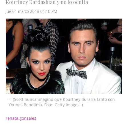
Kourtney Kardashian y no lo oculta
jue 01 marzo 2018 01:10 PM
-
(Scott nunca imaginó que Kourtney duraría tanto con
Younes Bendjima. Foto: Getty Images. )
renata.gonzalez