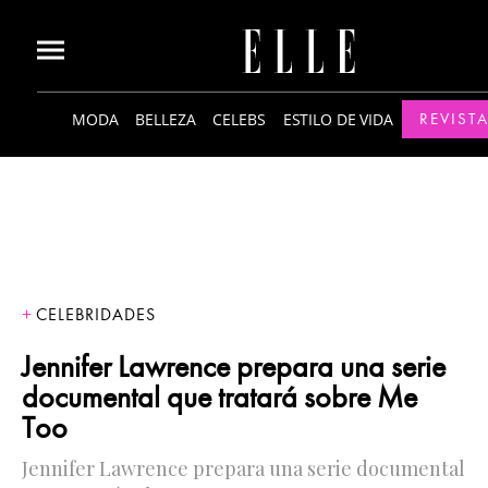
MODA
BELLEZA
CELEBS
ESTILO DE VIDA
REVISTA
CELEBRIDADES
Jennifer Lawrence prepara una serie
documental que tratará sobre Me
Too
Jennifer Lawrence prepara una serie documental