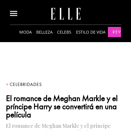
MODA
BELLEZA
CELEBS
ESTILO DE VIDA
REVISTA
CELEBRIDADES
El romance de Meghan Markle y el
príncipe Harry se convertirá en una
película
El romance de Meghan Markle y el príncipe