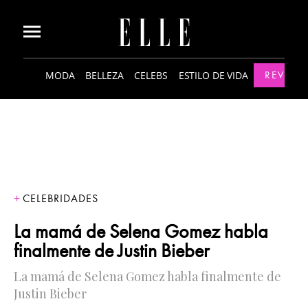
MODA
BELLEZA
CELEBS
ESTILO DE VIDA
REVISTA
CELEBRIDADES
La mamá de Selena Gomez habla
finalmente de Justin Bieber
La mamá de Selena Gomez habla finalmente de
Justin Bieber