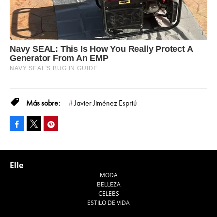
Javier Jiménez Espriú
Facebook
Pinterest
Tweet
Elle
MODA
BELLEZA
CELEBS
ESTILO DE VIDA