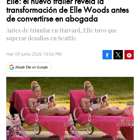
Elle: el nuevo tráiler revela la
transformación de Elle Woods antes
de convertirse en abogada
Antes de triunfar en Harvard, Elle tuvo que
superar desafíos en Seattle.
mar 09 junio 2026 10:56 PM
Facebook
Pinte
Tweet
Añadir Elle en Google