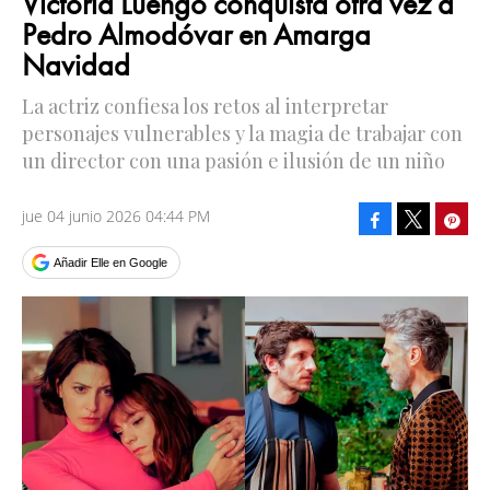
Victoria Luengo conquista otra vez a
Pedro Almodóvar en Amarga
Navidad
La actriz confiesa los retos al interpretar
personajes vulnerables y la magia de trabajar con
un director con una pasión e ilusión de un niño
jue 04 junio 2026 04:44 PM
Facebook
Pinte
Tweet
Añadir Elle en Google