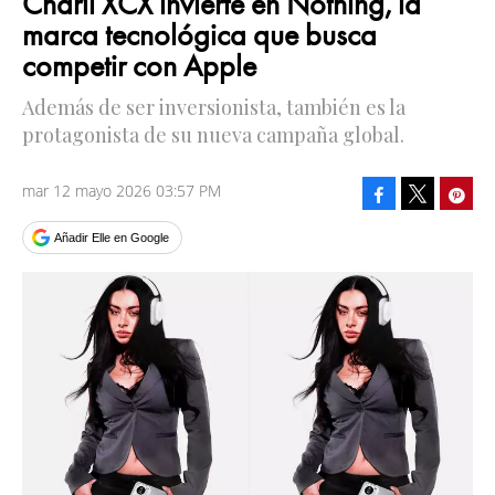
Charli XCX invierte en Nothing, la
marca tecnológica que busca
competir con Apple
Además de ser inversionista, también es la
protagonista de su nueva campaña global.
mar 12 mayo 2026 03:57 PM
Facebook
Pinte
Tweet
Añadir Elle en Google