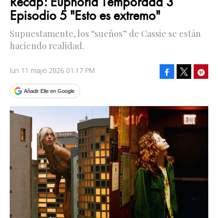
Recap: Euphoria Temporada 3
Episodio 5 "Esto es extremo"
Supuestamente, los “sueños” de Cassie se están
haciendo realidad.
lun 11 mayo 2026 01:17 PM
Facebook
Pinte
Tweet
Añadir Elle en Google