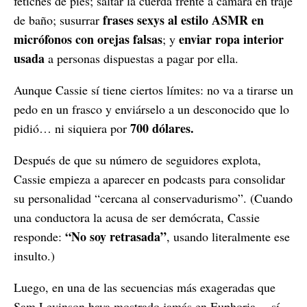
fetiches de pies; saltar la cuerda frente a cámara en traje
frases sexys al estilo ASMR en
de baño; susurrar
micrófonos con orejas falsas
enviar ropa interior
; y
usada
a personas dispuestas a pagar por ella.
Aunque Cassie sí tiene ciertos límites: no va a tirarse un
pedo en un frasco y enviárselo a un desconocido que lo
700 dólares.
pidió… ni siquiera por
Después de que su número de seguidores explota,
Cassie empieza a aparecer en podcasts para consolidar
su personalidad “cercana al conservadurismo”. (Cuando
una conductora la acusa de ser demócrata, Cassie
“No soy retrasada”
responde:
, usando literalmente ese
insulto.)
Luego, en una de las secuencias más exageradas que
Sam Levinson haya mostrado jamás en Euphoria —sí,