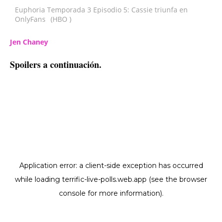
Euphoria Temporada 3 Episodio 5: Cassie triunfa en
OnlyFans
(HBO )
Jen Chaney
Spoilers a continuación.