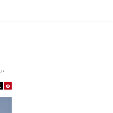
as.
ook
Pinterest
Tweet