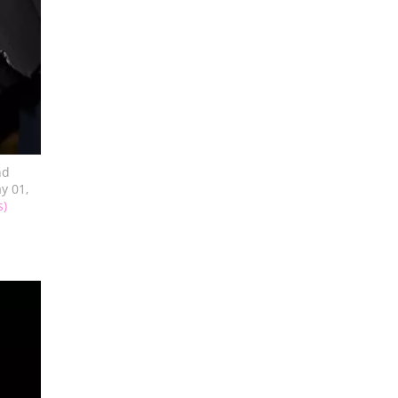
nd
y 01,
s)