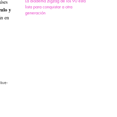
La diadema zigzag de los 90 está
íses
lista para conquistar a otra
culo y
generación
án en