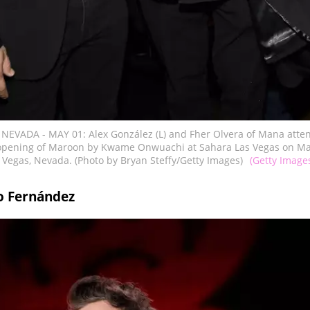
 NEVADA - MAY 01: Alex González (L) and Fher Olvera of Mana atte
opening of Maroon by Kwame Onwuachi at Sahara Las Vegas on Ma
 Vegas, Nevada. (Photo by Bryan Steffy/Getty Images)
(Getty Image
o Fernández