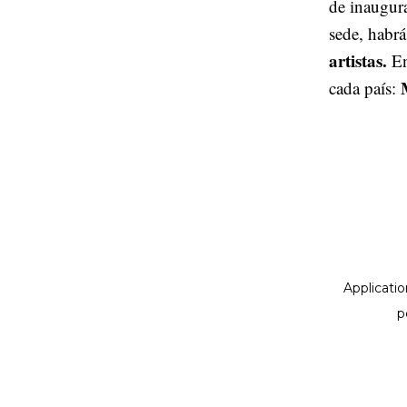
de inaugura
sede, habrá
artistas.
En
cada país: