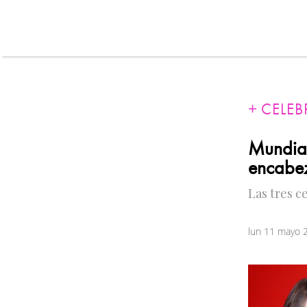
CELEB
Mundial
encabez
Las tres c
lun 11 mayo 