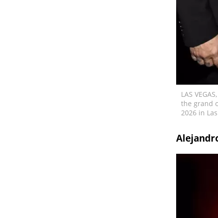
LAS VEGAS,
the grand 
2026 in Las
Alejandr