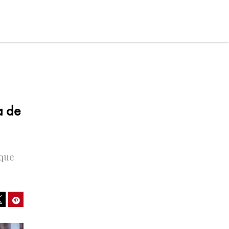
a de
 que
ook
Pinterest
Tweet