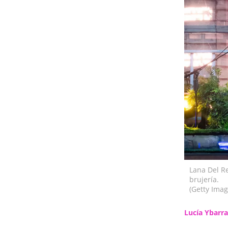
Lana Del Re
brujería.
(Getty Imag
Lucía Ybarr