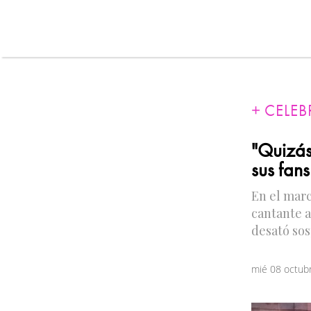
CELEB
"Quizás
sus fan
En el marc
cantante a
desató sos
mié 08 octub