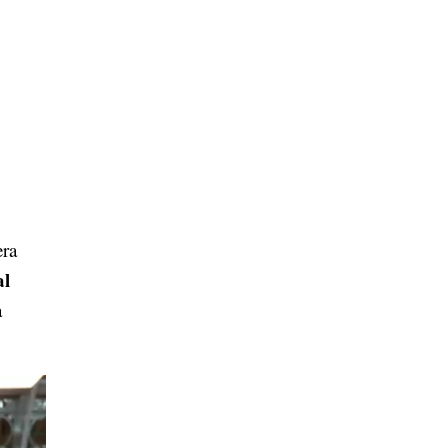
era
al
a