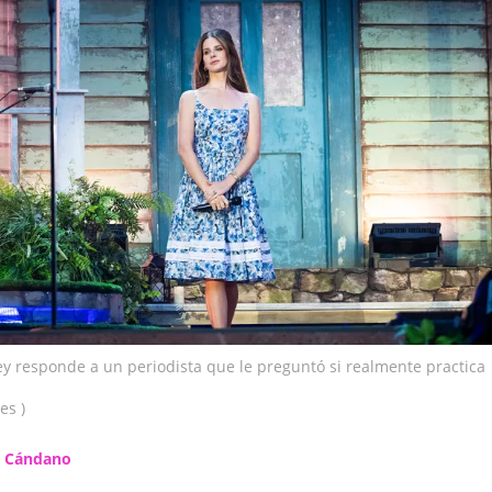
y responde a un periodista que le preguntó si realmente practica
es )
a Cándano