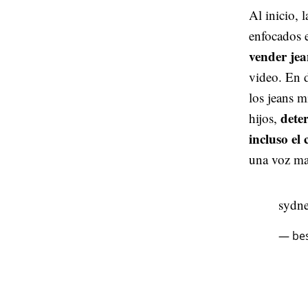
Al inicio, 
enfocados 
vender je
video. En d
los jeans 
dete
hijos,
incluso el 
una voz ma
sydne
— bes