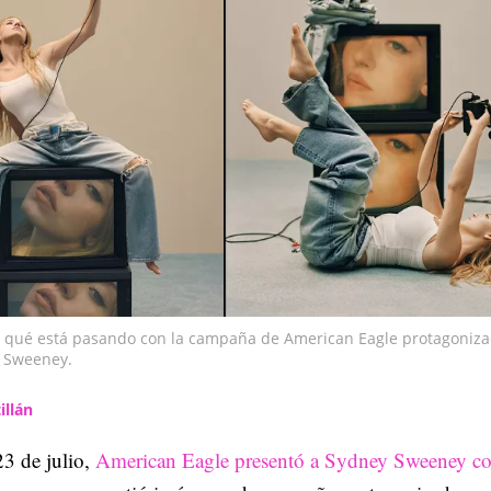
 qué está pasando con la campaña de American Eagle protagoniz
 Sweeney.
illán
3 de julio,
American Eagle presentó a Sydney Sweeney 