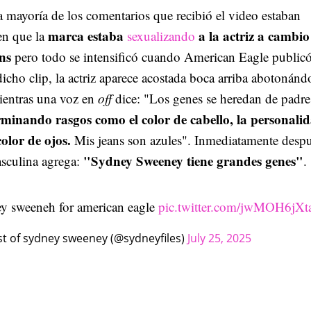
la mayoría de los comentarios que recibió el video estaban
marca estaba
a la actriz a cambio
en que la
sexualizando
ans
pero todo se intensificó cuando American Eagle publicó
icho clip, la actriz aparece acostada boca arriba abotonánd
mientras una voz en
off
dice: "Los genes se heredan de padre
rminando rasgos como el color de cabello, la personalid
color de ojos.
Mis jeans son azules". Inmediatamente desp
"Sydney Sweeney tiene grandes genes"
sculina agrega:
.
y sweeneh for american eagle
pic.twitter.com/jwMOH6jXt
t of sydney sweeney (@sydneyfiles)
July 25, 2025