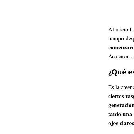
Al inicio l
tiempo desp
comenzaron
Acusaron a
¿Qué e
Es la creen
ciertos ra
generacio
tanto una
ojos claro