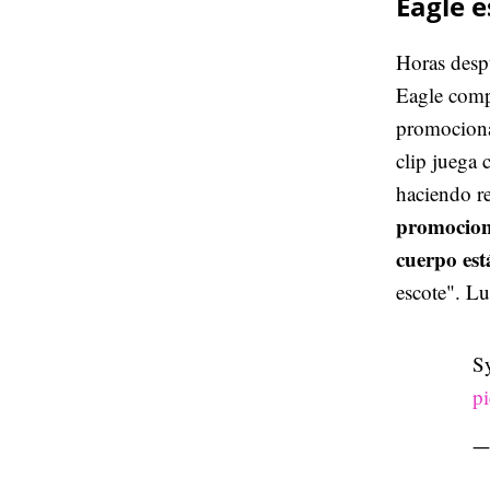
Eagle 
Horas desp
Eagle comp
promocion
clip juega 
haciendo r
promocion
cuerpo est
escote". Lu
S
p
— 