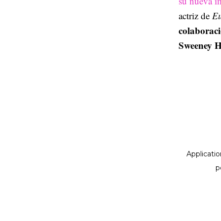
su nueva i
actriz de
Eu
colaboraci
Sweeney H