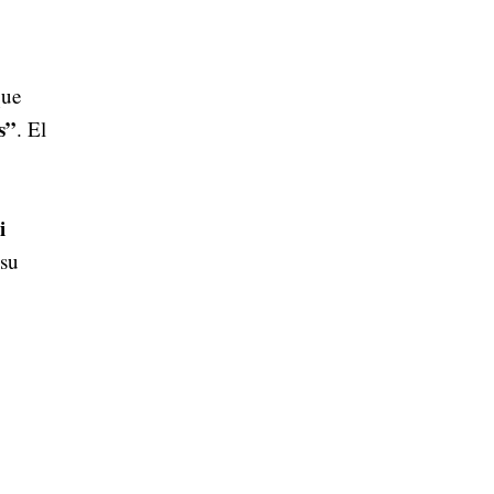
que
s”
. El
i
 su