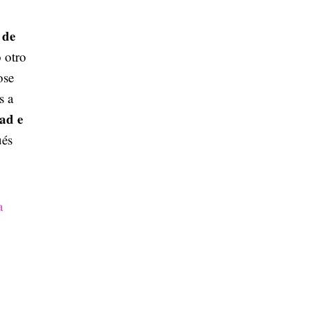
 de
 otro
ose
s a
ad e
ués
a