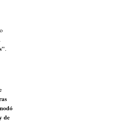
co
a
s"
.
e
ras
modó
y de