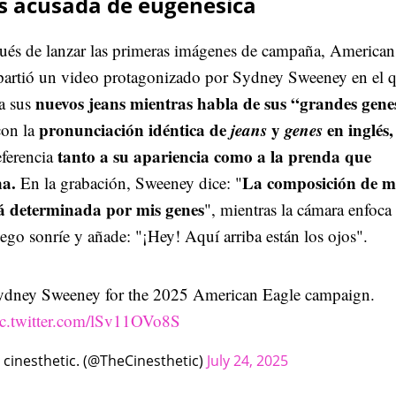
es acusada de eugenésica
ués de lanzar las primeras imágenes de campaña, American
artió un video protagonizado por Sydney Sweeney en el 
nuevos jeans mientras habla de sus “grandes gene
a sus
pronunciación idéntica de
jeans
y
genes
en inglés,
con la
tanto a su apariencia como a la prenda que
eferencia
a.
La composición de m
En la grabación, Sweeney dice: "
á determinada por mis genes
", mientras la cámara enfoca
ego sonríe y añade: "¡Hey! Aquí arriba están los ojos".
ydney Sweeney for the 2025 American Eagle campaign.
ic.twitter.com/lSv11OVo8S
cinesthetic. (@TheCinesthetic)
July 24, 2025