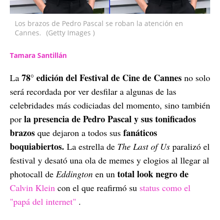
Los brazos de Pedro Pascal se roban la atención en
Cannes.
(Getty Images )
Tamara Santillán
78° edición del Festival de Cine de Cannes
La
no solo
será recordada por ver desfilar a algunas de las
celebridades más codiciadas del momento, sino también
la presencia de Pedro Pascal y sus tonificados
por
brazos
fanáticos
que dejaron a todos sus
boquiabiertos.
La estrella de
The Last of Us
paralizó el
festival y desató una ola de memes y elogios al llegar al
total look negro de
photocall de
Eddington
en un
Calvin Klein
con el que reafirmó su
status como el
"papá del internet"
.