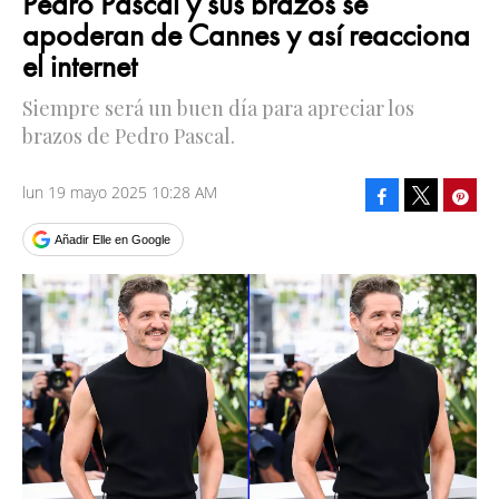
Pedro Pascal y sus brazos se
apoderan de Cannes y así reacciona
el internet
Siempre será un buen día para apreciar los
brazos de Pedro Pascal.
lun 19 mayo 2025 10:28 AM
Facebook
Pinte
Tweet
Añadir Elle en Google